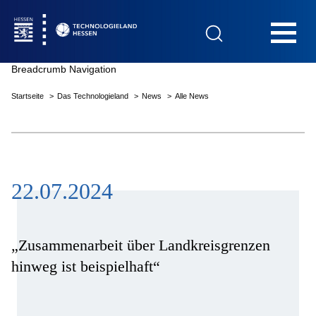
Hauptnavigation
Breadcrumb Navigation
Startseite
Das Technologieland
News
Alle News
Startseite
22.07.2024
Das Technologieland
Innovationsfelder
„Zusammenarbeit über Landkreisgrenzen
hinweg ist beispielhaft“
Beratung & Förderung