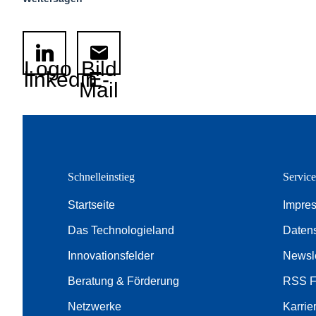
Logo
Bild
linkedin
E-
Mail
Schnelleinstieg
Servic
Startseite
Impre
Das Technologieland
Daten
Innovationsfelder
Newsle
Beratung & Förderung
RSS 
Netzwerke
Karrie