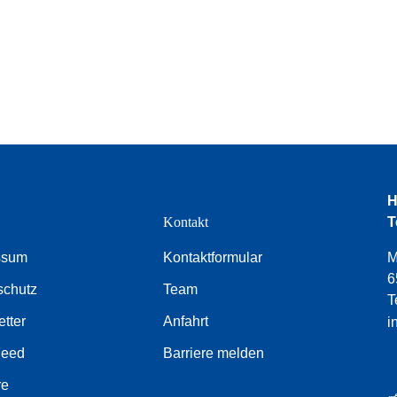
H
e
Kontakt
T
ssum
Kontaktformular
M
6
schutz
Team
T
tter
Anfahrt
i
Feed
Barriere melden
re