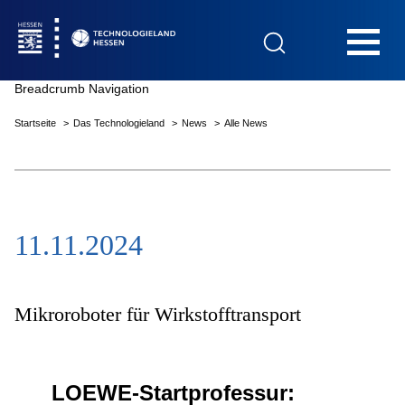
Hauptnavigation
Breadcrumb Navigation
Startseite
Das Technologieland
News
Alle News
Startseite
11.11.2024
Das Technologieland
Innovationsfelder
Mikroroboter für Wirkstofftransport
Beratung & Förderung
LOEWE-Startprofessur: