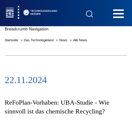
Hauptnavigation
Breadcrumb Navigation
Startseite
Das Technologieland
News
Alle News
Startseite
22.11.2024
Das Technologieland
Innovationsfelder
ReFoPlan-Vorhaben: UBA-Studie - Wie
sinnvoll ist das chemische Recycling?
Beratung & Förderung