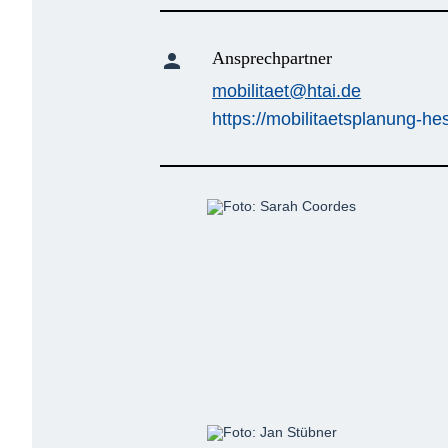
Ansprechpartner
person
mobilitaet@htai.de
https://mobilitaetsplanung-he