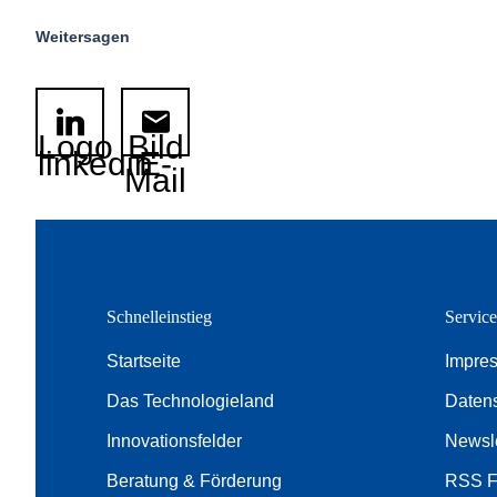
Weitersagen
Logo
Bild
linkedin
E-
Mail
Schnelleinstieg
Servic
Startseite
Impre
Das Technologieland
Daten
Innovationsfelder
Newsle
Beratung & Förderung
RSS 