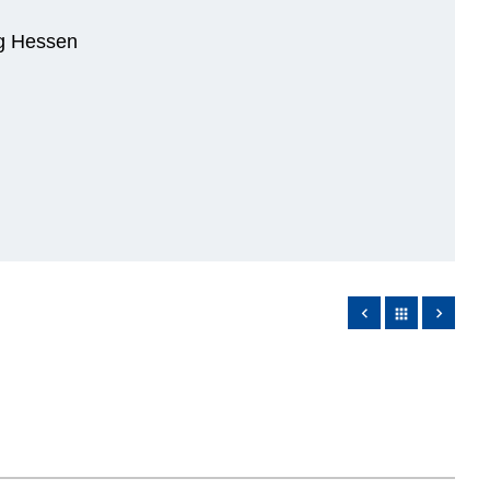
ng Hessen
apps