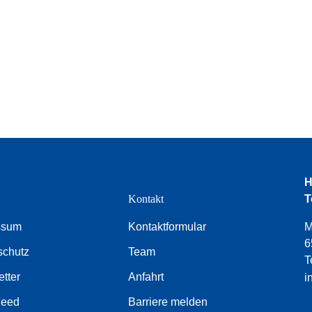
H
e
Kontakt
T
ssum
Kontaktformular
M
6
schutz
Team
T
tter
Anfahrt
i
Feed
Barriere melden