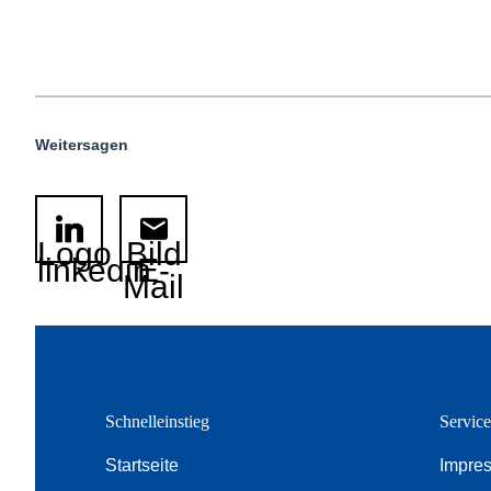
Weitersagen
Logo
Bild
linkedin
E-
Mail
Schnelleinstieg
Servic
Startseite
Impre