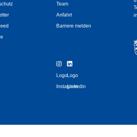
6
schutz
Team
T
tter
Anfahrt
i
Feed
Barriere melden
re
Logo
Logo
Instagram
Linkedin