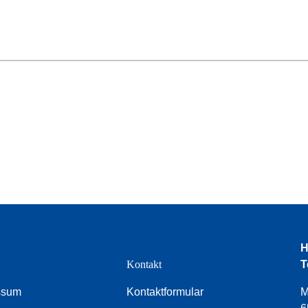
H
e
Kontakt
T
ssum
Kontaktformular
M