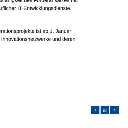
sfähigkeit des Förderansatzes mit
flicher IT-Entwicklungsdienste.
ationsprojekte ist ab 1. Januar
, Innovationsnetzwerke und deren
apps