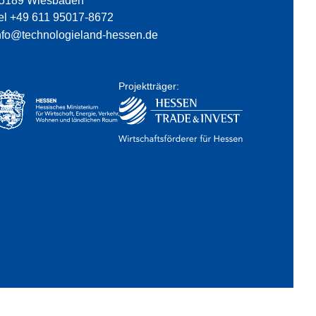
5189 Wiesbaden
el +49 611 95017-8672
nfo@technologieland-hessen.de
Projektträger: