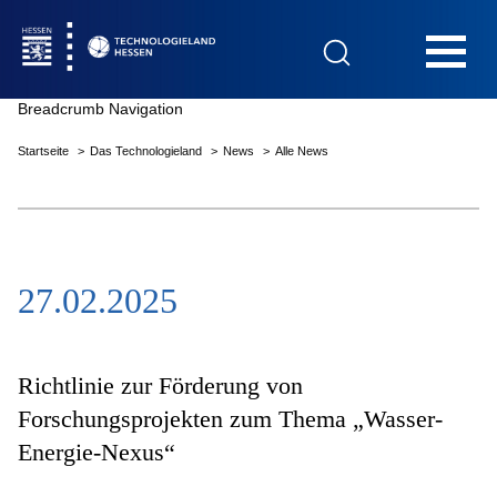
Hauptnavigation
Breadcrumb Navigation
Startseite
Das Technologieland
News
Alle News
Startseite
27.02.2025
Das Technologieland
Innovationsfelder
Richtlinie zur Förderung von
Forschungsprojekten zum Thema „Wasser-
Energie-Nexus“
Beratung & Förderung