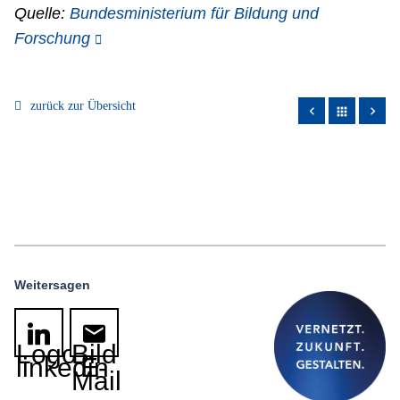
Quelle:
Bundesministerium für Bildung und
Forschung
zurück zur Übersicht
apps
Weitersagen
Logo
Bild
linkedin
E-
Mail