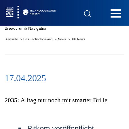
Hauptnavigation
Breadcrumb Navigation
Startseite
Das Technologieland
News
Alle News
Startseite
17.04.2025
Das Technologieland
Innovationsfelder
2035: Alltag nur noch mit smarter Brille
Beratung & Förderung
Bitkom veröffentlicht