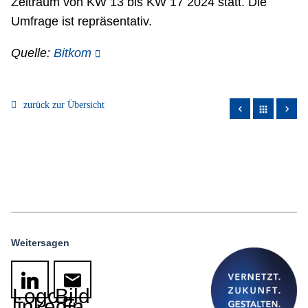
Zeitraum von KW 13 bis KW 17 2024 statt. Die
Umfrage ist repräsentativ.
Quelle:
Bitkom
zurück zur Übersicht
apps
Weitersagen
Logo
Bild
linkedin
E-