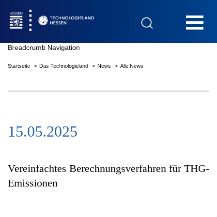
Hauptnavigation
Breadcrumb Navigation
Startseite
Das Technologieland
News
Alle News
Startseite
15.05.2025
Das Technologieland
Innovationsfelder
Vereinfachtes Berechnungsverfahren für THG-
Emissionen
Beratung & Förderung