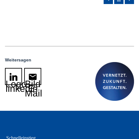
Weitersagen
Logo
Bild
linkedin
E-
Mail
Schnelleinstieg