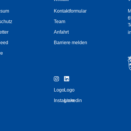
ssum
Kontaktformular
M
6
schutz
Team
T
tter
Anfahrt
i
Feed
Barriere melden
re
Logo
Logo
Instagram
Linkedin