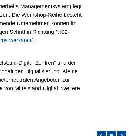
icherheits-Managementsystem) legt
tzen. Die Workshop-Reihe besteht
nehmende Unternehmen können im
en Schritt in Richtung NIS2-
isms-werkstatt/
.
lstand-Digital Zentren“ und der
hhaltigen Digitalisierung. Kleine
ieterneutralen Angeboten zur
 von Mittelstand-Digital. Weitere
apps