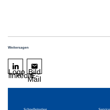
Weitersagen
Logo
Bild
linkedin
E-
Mail
Schnelleinstieg
Servic