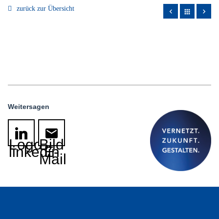
zurück zur Übersicht
apps
Weitersagen
Logo
Bild
linkedin
E-
Mail