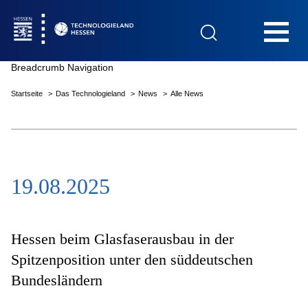
Hauptnavigation
Breadcrumb Navigation
Startseite
Das Technologieland
News
Alle News
Startseite
19.08.2025
Das Technologieland
Innovationsfelder
Hessen beim Glasfaserausbau in der
Spitzenposition unter den süddeutschen
Bundesländern
Beratung & Förderung