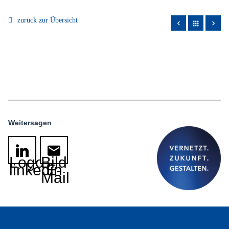
zurück zur Übersicht
apps
Weitersagen
Logo
Bild
linkedin
E-
Mail