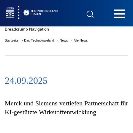
Hauptnavigation
Breadcrumb Navigation
Startseite
Das Technologieland
News
Alle News
Startseite
24.09.2025
Das Technologieland
Innovationsfelder
Merck und Siemens vertiefen Partnerschaft für
KI-gestützte Wirkstoffentwicklung
Beratung & Förderung