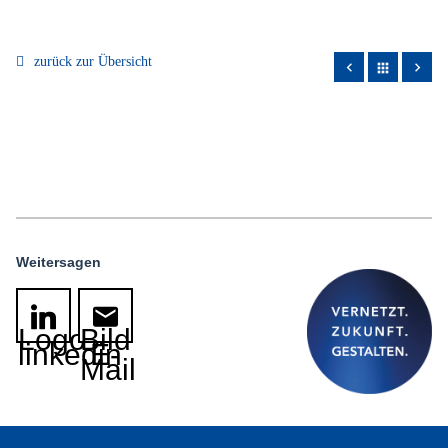
zurück zur Übersicht
apps
Weitersagen
Logo
Bild
linkedin
E-
Mail