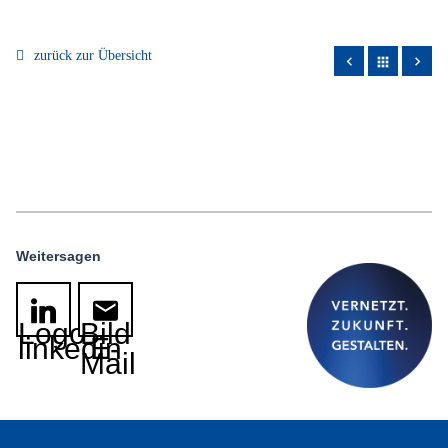
zurück zur Übersicht
apps
Weitersagen
Logo
Bild
linkedin
E-
Mail