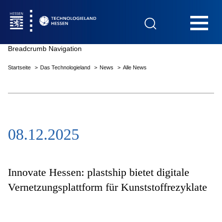
Hauptnavigation
Breadcrumb Navigation
Startseite
Das Technologieland
News
Alle News
Startseite
08.12.2025
Das Technologieland
Innovationsfelder
Innovate Hessen: plastship bietet digitale
Vernetzungsplattform für Kunststoffrezyklate
Beratung & Förderung