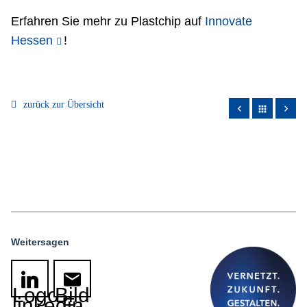
Erfahren Sie mehr zu Plastchip auf
Innovate
Hessen
!
zurück zur Übersicht
apps
Weitersagen
Logo
Bild
linkedin
E-