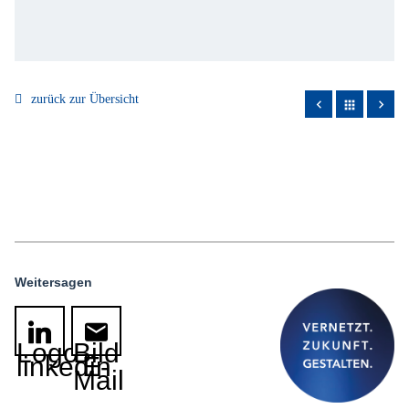
zurück zur Übersicht
apps
Weitersagen
Logo
Bild
linkedin
E-
Mail