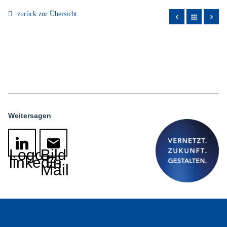
zurück zur Übersicht
apps
Weitersagen
Logo
Bild
linkedin
E-
Mail