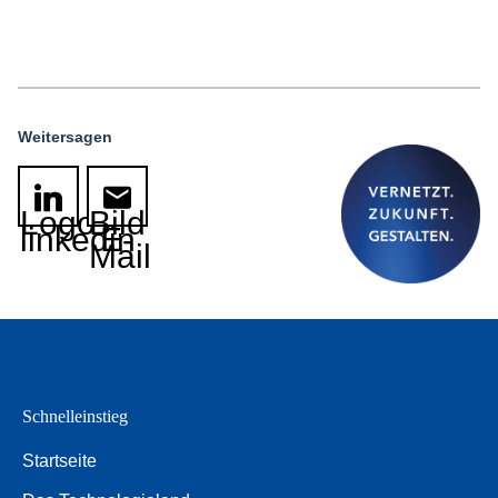
Weitersagen
Logo
Bild
linkedin
E-
Mail
Schnelleinstieg
Startseite