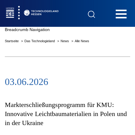
Hauptnavigation
Breadcrumb Navigation
Startseite
Das Technologieland
News
Alle News
Startseite
03.06.2026
Das Technologieland
Innovationsfelder
Markterschließungsprogramm für KMU:
Innovative Leichtbaumaterialien in Polen und
in der Ukraine
Beratung & Förderung