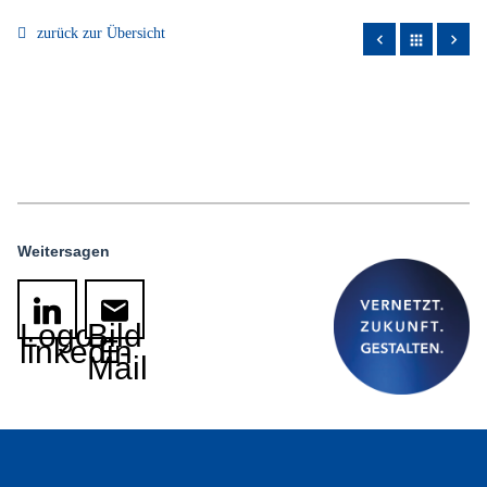
zurück zur Übersicht
apps
Weitersagen
Logo
Bild
linkedin
E-
Mail