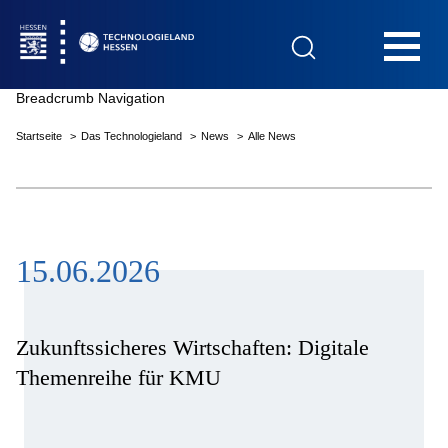
Hauptnavigation
Breadcrumb Navigation
Startseite
Das Technologieland
News
Alle News
Startseite
15.06.2026
Das Technologieland
Innovationsfelder
Zukunftssicheres Wirtschaften: Digitale
Themenreihe für KMU
Beratung & Förderung