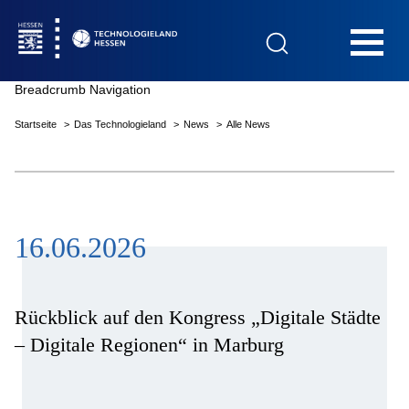
Hauptnavigation
Breadcrumb Navigation
Startseite
Das Technologieland
News
Alle News
Startseite
16.06.2026
Das Technologieland
Innovationsfelder
Rückblick auf den Kongress „Digitale Städte
– Digitale Regionen“ in Marburg
Beratung & Förderung