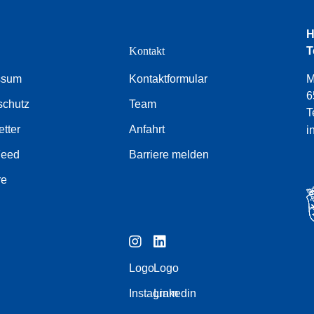
H
e
Kontakt
T
ssum
Kontaktformular
M
6
schutz
Team
T
tter
Anfahrt
i
Feed
Barriere melden
re
Logo
Logo
Instagram
Linkedin