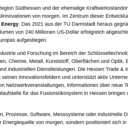
Region Südhessen und der ehemalige Kraftwerksstandort B
ialinnovationen von morgen. Im Zentrum dieser Entwickl
 Energy
. Das 2021 aus der TU Darmstadt heraus gegrün
lumen von 240 Millionen US-Dollar erfolgreich abgeschl
uropas aufgestiegen.
Industrie und Forschung im Bereich der Schlüsseltechnol
en, Chemie, Metall, Kunststoff, Oberflächen und Optik, 
 und industriellen Dienstleistungen. Die Hessen Trade &
 seinen Innovationsfeldern und unterstützt aktiv Unter
von Netzwerkveranstaltungen, Informationen über neue 
nlaufstelle für das Fusionsökosystem in Hessen bringen 
, Prozesse, Software, Messsysteme oder industrielle Di
ner Energiequelle von morgen, sondern positioniert sich i