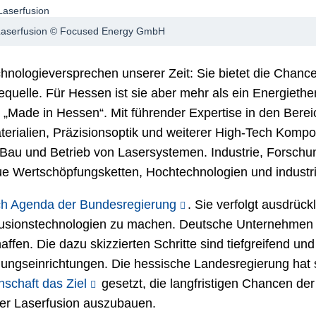
r Laserfusion © Focused Energy GmbH
echnologieversprechen unserer Zeit: Sie bietet die Chan
quelle. Für Hessen ist sie aber mehr als ein Energiethema
e „Made in Hessen“. Mit führender Expertise in den Ber
terialien, Präzisionsoptik und weiterer High-Tech Kom
Bau und Betrieb von Lasersystemen. Industrie, Forschung
 Wertschöpfungsketten, Hochtechnologien und industri
ch Agenda der Bundesregierung
. Sie verfolgt ausdrüc
 Fusionstechnologien zu machen. Deutsche Unternehmen 
affen. Die dazu skizzierten Schritte sind tiefgreifend und
ngseinrichtungen. Die hessische Landesregierung hat s
schaft das Ziel
gesetzt, die langfristigen Chancen der
der Laserfusion auszubauen.