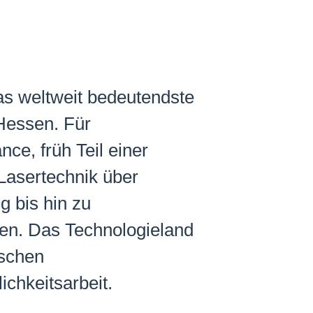
as weltweit bedeutendste
 Hessen. Für
ce, früh Teil einer
Lasertechnik über
g bis hin zu
ien. Das Technologieland
ischen
chkeitsarbeit.