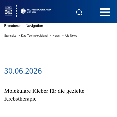
Hauptnavigation
Breadcrumb Navigation
Startseite
Das Technologieland
News
Alle News
Startseite
30.06.2026
Das Technologieland
Innovationsfelder
Molekulare Kleber für die gezielte
Krebstherapie
Beratung & Förderung