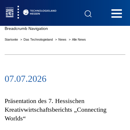
Hauptnavigation
Breadcrumb Navigation
Startseite
Das Technologieland
News
Alle News
Startseite
07.07.2026
Das Technologieland
Innovationsfelder
Präsentation des 7. Hessischen
Kreativwirtschaftsberichts „Connecting
Worlds“
Beratung & Förderung