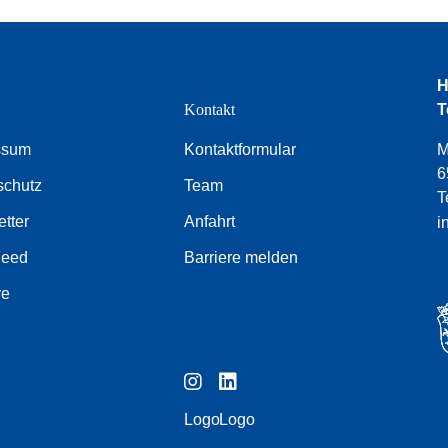
H
e
Kontakt
T
ssum
Kontaktformular
M
6
schutz
Team
T
tter
Anfahrt
i
Feed
Barriere melden
re
Logo
Logo