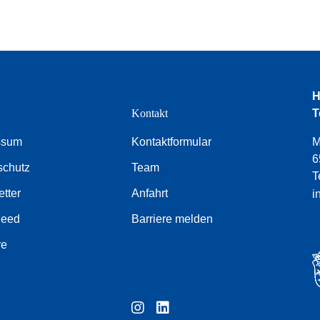
H
e
Kontakt
T
ssum
Kontaktformular
M
6
schutz
Team
T
tter
Anfahrt
i
Feed
Barriere melden
re