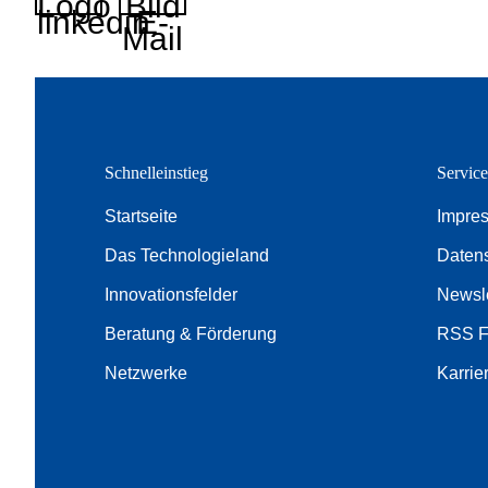
Logo
Bild
linkedin
E-
Mail
Schnelleinstieg
Servic
Startseite
Impre
Das Technologieland
Daten
Innovationsfelder
Newsle
Beratung & Förderung
RSS 
Netzwerke
Karrie