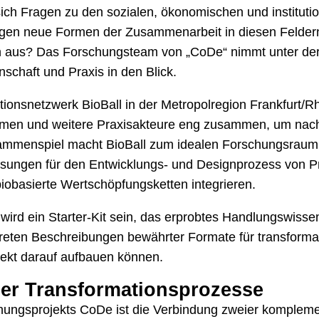
ich Fragen zu den sozialen, ökonomischen und instituti
ngen neue Formen der Zusammenarbeit in diesen Felder
 aus? Das Forschungsteam von „CoDe“ nimmt unter der
chaft und Praxis in den Blick.
ationsnetzwerk BioBall in der Metropolregion Frankfurt/R
men und weitere Praxisakteure eng zusammen, um nach
ammenspiel macht BioBall zum idealen Forschungsraum
ngen für den Entwicklungs- und Designprozess von Prod
biobasierte Wertschöpfungsketten integrieren.
 wird ein Starter-Kit sein, das erprobtes Handlungswiss
eten Beschreibungen bewährter Formate für transformati
ekt darauf aufbauen können.
er Transformationsprozesse
ungsprojekts CoDe ist die Verbindung zweier kompleme