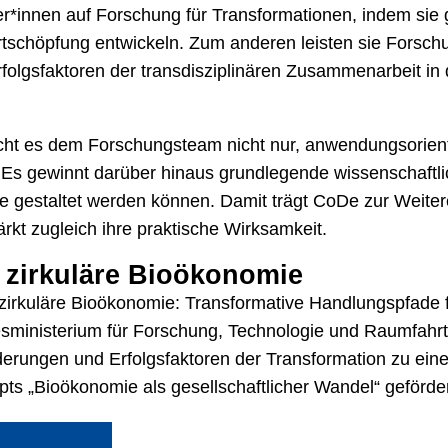
er*innen auf Forschung für Transformationen, indem sie
rtschöpfung entwickeln. Zum anderen leisten sie Forsc
folgsfaktoren der transdisziplinären Zusammenarbeit i
cht es dem Forschungsteam nicht nur, anwendungsorienti
. Es gewinnt darüber hinaus grundlegende wissenschaftl
 gestaltet werden können. Damit trägt CoDe zur Weitere
rkt zugleich ihre praktische Wirksamkeit.
 zirkuläre Bioökonomie
irkuläre Bioökonomie: Transformative Handlungspfade fü
sministerium für Forschung, Technologie und Raumfah
ungen und Erfolgsfaktoren der Transformation zu einer
ts „Bioökonomie als gesellschaftlicher Wandel“ geförder