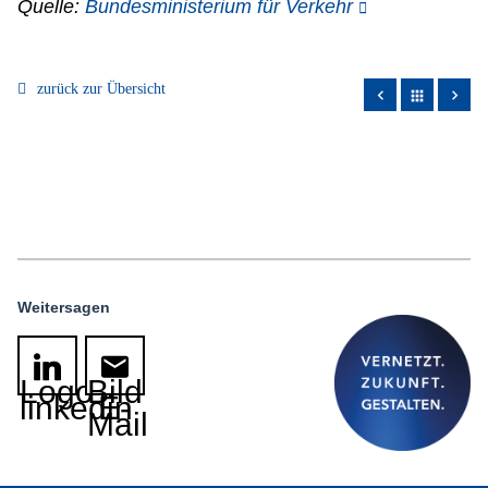
Quelle:
Bundesministerium für Verkehr
zurück zur Übersicht
apps
Weitersagen
Logo
Bild
linkedin
E-
Mail