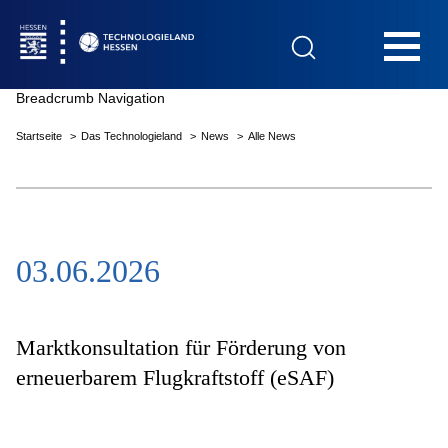
Hauptnavigation
Breadcrumb Navigation
Startseite
Das Technologieland
News
Alle News
Startseite
03.06.2026
Das Technologieland
Innovationsfelder
Marktkonsultation für Förderung von
erneuerbarem Flugkraftstoff (eSAF)
Beratung & Förderung