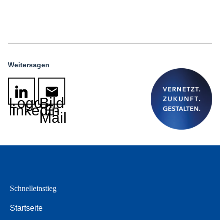
Weitersagen
Logo
Bild
linkedin
E-
Mail
Schnelleinstieg
Startseite