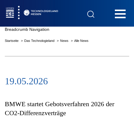
Hauptnavigation
Breadcrumb Navigation
Startseite
Das Technologieland
News
Alle News
Startseite
19.05.2026
Das Technologieland
Innovationsfelder
BMWE startet Gebotsverfahren 2026 der
CO2-Differenzverträge
Beratung & Förderung