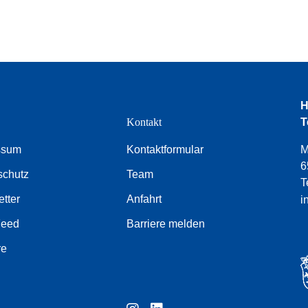
H
e
Kontakt
T
ssum
Kontaktformular
M
6
schutz
Team
T
tter
Anfahrt
i
Feed
Barriere melden
re