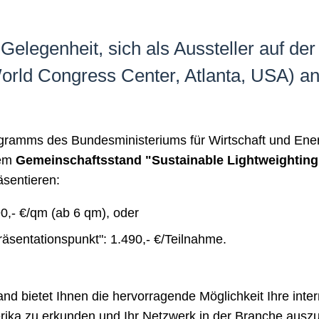
 Gelegenheit, sich als Aussteller auf d
orld Congress Center, Atlanta, USA) a
amms des Bundesministeriums für Wirtschaft und Ene
dem
Gemeinschaftsstand "Sustainable Lightweightin
äsentieren:
0,- €/qm (ab 6 qm), oder
räsentationspunkt": 1.490,- €/Teilnahme.
d bietet Ihnen die hervorragende Möglichkeit Ihre inter
rika zu erkunden und Ihr Netzwerk in der Branche ausz