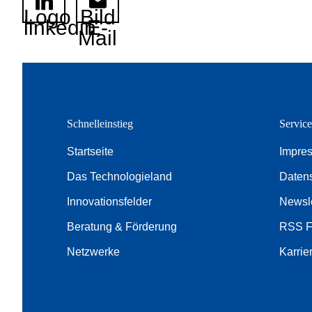
Logo
Bild
linkedin
E-
Mail
Schnelleinstieg
Servic
Startseite
Impre
Das Technologieland
Daten
Innovationsfelder
Newsle
Beratung & Förderung
RSS 
Netzwerke
Karrie