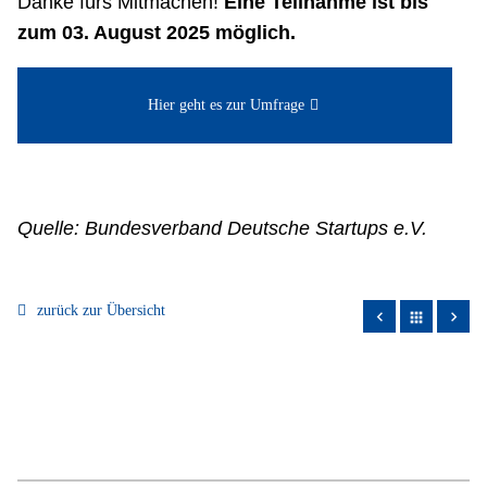
Danke fürs Mitmachen!
Eine Teilnahme ist bis
zum 03. August 2025 möglich.
Hier geht es zur Umfrage
Quelle: Bundesverband Deutsche Startups e.V.
zurück zur Übersicht
apps