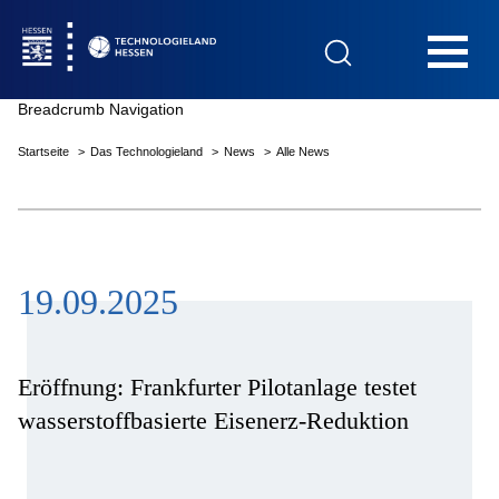
Hauptnavigation
Breadcrumb Navigation
Startseite
Das Technologieland
News
Alle News
Startseite
19.09.2025
Das Technologieland
Innovationsfelder
Eröffnung: Frankfurter Pilotanlage testet
wasserstoffbasierte Eisenerz-Reduktion
Beratung & Förderung