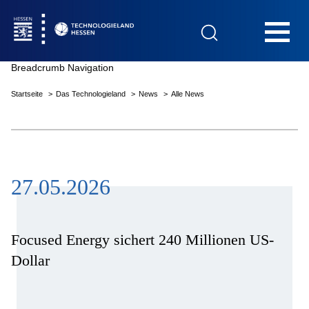
Hauptnavigation
Breadcrumb Navigation
Startseite
Das Technologieland
News
Alle News
Startseite
27.05.2026
Das Technologieland
Innovationsfelder
Focused Energy sichert 240 Millionen US-
Dollar
Beratung & Förderung