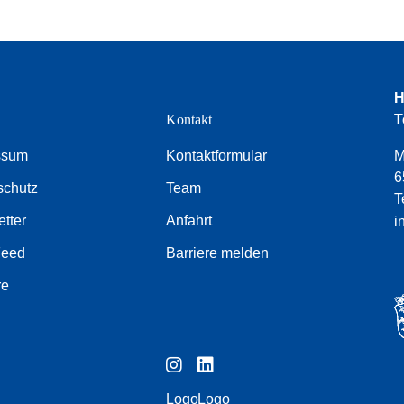
H
e
Kontakt
T
ssum
Kontaktformular
M
6
schutz
Team
T
tter
Anfahrt
i
Feed
Barriere melden
re
Logo
Logo