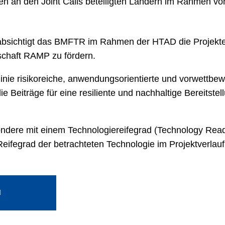
den an den Joint Calls beteiligten Ländern im Rahmen vo
eabsichtigt das BMFTR im Rahmen der HTAD die Projekt
schaft RAMP zu fördern.
inie risikoreiche, anwendungsorientierte und vorwettbe
 Beiträge für eine resiliente und nachhaltige Bereitstel
dere mit einem Technologiereifegrad (Technology Readi
eifegrad der betrachteten Technologie im Projektverlau