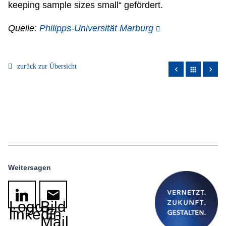
keeping sample sizes small“ gefördert.
Quelle:
Philipps-Universität Marburg
zurück zur Übersicht
apps
Weitersagen
Logo
Bild
linkedin
E-
Mail