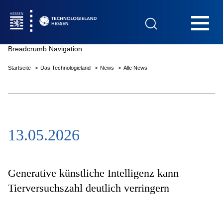
Hauptnavigation
Breadcrumb Navigation
Startseite
Das Technologieland
News
Alle News
Startseite
13.05.2026
Das Technologieland
Innovationsfelder
Generative künstliche Intelligenz kann
Tierversuchszahl deutlich verringern
Beratung & Förderung