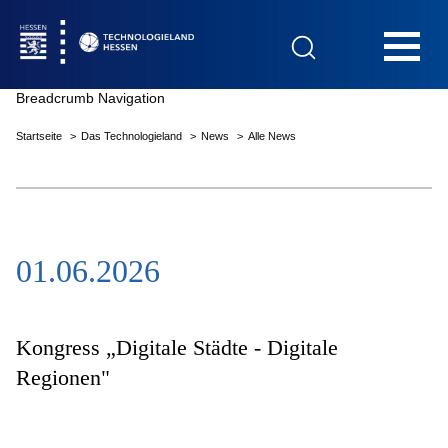
Hauptnavigation
Breadcrumb Navigation
Startseite
Das Technologieland
News
Alle News
Startseite
01.06.2026
Das Technologieland
Innovationsfelder
Kongress „Digitale Städte - Digitale
Regionen"
Beratung & Förderung