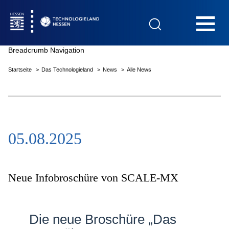
Hauptnavigation
Breadcrumb Navigation
Startseite
Das Technologieland
News
Alle News
Startseite
05.08.2025
Das Technologieland
Innovationsfelder
Neue Infobroschüre von SCALE-MX
Beratung & Förderung
Die neue Broschüre „Das