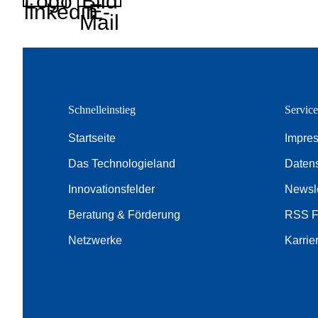
Logo
Bild
linkedin
E-
Mail
Schnelleinstieg
Servic
Startseite
Impre
Das Technologieland
Daten
Innovationsfelder
Newsle
Beratung & Förderung
RSS 
Netzwerke
Karrie