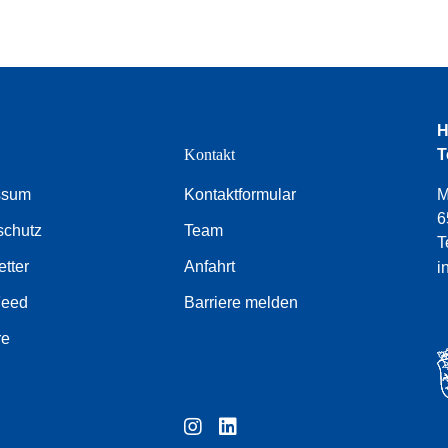
H
e
Kontakt
T
ssum
Kontaktformular
M
6
schutz
Team
T
tter
Anfahrt
i
Feed
Barriere melden
re