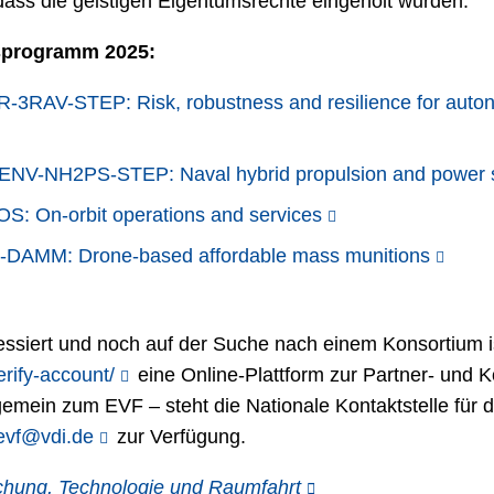
ass die geistigen Eigentumsrechte eingeholt wurden.
tsprogramm 2025:
RAV-STEP: Risk, robustness and resilience for autonom
NV-NH2PS-STEP: Naval hybrid propulsion and power 
 On-orbit operations and services
AMM: Drone-based affordable mass munitions
ressiert und noch auf der Suche nach einem Konsortium is
rify-account/
eine Online-Plattform zur Partner- und K
llgemein zum EVF – steht die Nationale Kontaktstelle für
evf@vdi.de
zur Verfügung.
schung, Technologie und Raumfahrt