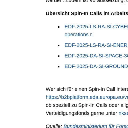
werden. Zudem ist Voraussetzung, d
Übersicht Spin-In Calls im Arbei
EDF-2025-LS-RA-SI-CYBER-3
operations
EDF-2025-LS-RA-SI-ENERE
EDF-2025-DA-SI-SPACE-3OS:
EDF-2025-DA-SI-GROUND-D
Wer sich für einen Spin-In Call inte
https://b2bplatform.eda.europa.eu/ve
ob speziell zu Spin-In Calls oder a
Verteidigungsfonds gerne unter
nks
Quelle:
Bundesministerium für ­For