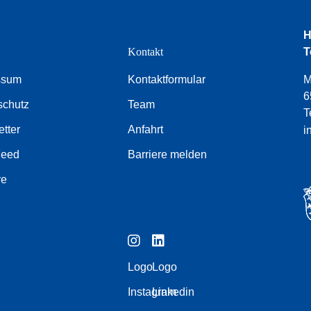
H
e
Kontakt
T
ssum
Kontaktformular
M
6
schutz
Team
T
tter
Anfahrt
i
Feed
Barriere melden
re
Logo
Logo
Instagram
Linkedin