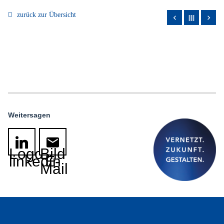
zurück zur Übersicht
apps
Weitersagen
Logo
Bild
linkedin
E-
Mail