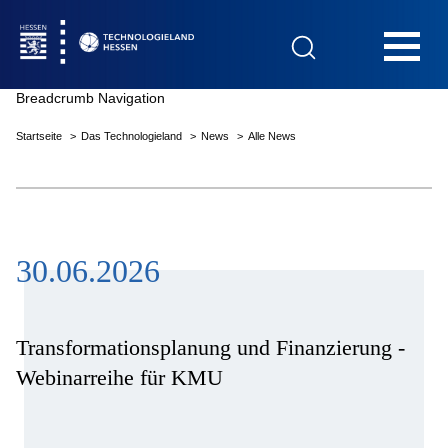
Hauptnavigation
Breadcrumb Navigation
Startseite
Das Technologieland
News
Alle News
Startseite
30.06.2026
Das Technologieland
Innovationsfelder
Transformationsplanung und Finanzierung -
Webinarreihe für KMU
Beratung & Förderung