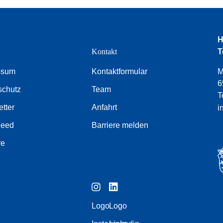
H
e
Kontakt
T
ssum
Kontaktformular
M
6
schutz
Team
T
tter
Anfahrt
i
Feed
Barriere melden
re
Logo
Logo