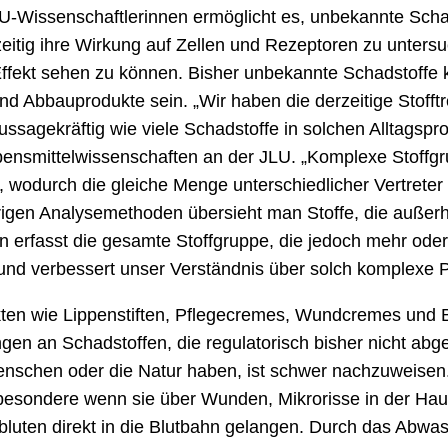
U-Wissenschaftlerinnen ermöglicht es, unbekannte Scha
eitig ihre Wirkung auf Zellen und Rezeptoren zu unters
Effekt sehen zu können. Bisher unbekannte Schadstoffe k
d Abbauprodukte sein. „Wir haben die derzeitige Stofft
ssagekräftig wie viele Schadstoffe in solchen Alltagsprod
ebensmittelwissenschaften an der JLU. „Komplexe Stoffg
ät, wodurch die gleiche Menge unterschiedlicher Vertreter
erigen Analysemethoden übersieht man Stoffe, die außer
erfasst die gesamte Stoffgruppe, die jedoch mehr oder 
 und verbessert unser Verständnis über solch komplexe P
kten wie Lippenstiften, Pflegecremes, Wundcremes und
gen an Schadstoffen, die regulatorisch bisher nicht ab
nschen oder die Natur haben, ist schwer nachzuweisen. 
esondere wenn sie über Wunden, Mikrorisse in der Haut
bluten direkt in die Blutbahn gelangen. Durch das Abwa