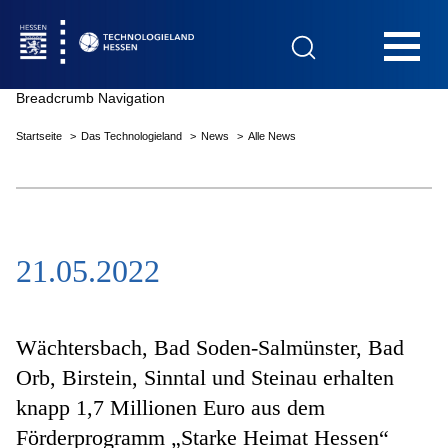
Hauptnavigation
Breadcrumb Navigation
Startseite
Das Technologieland
News
Alle News
Startseite
21.05.2022
Das Technologieland
Innovationsfelder
Wächtersbach, Bad Soden-Salmünster, Bad
Orb, Birstein, Sinntal und Steinau erhalten
knapp 1,7 Millionen Euro aus dem
Beratung & Förderung
Förderprogramm „Starke Heimat Hessen“