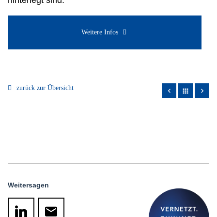
hinterlegt sind.
Weitere Infos
zurück zur Übersicht
apps
Weitersagen