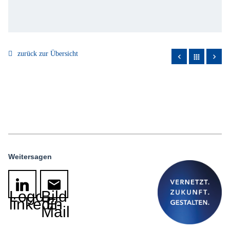
zurück zur Übersicht
apps
Weitersagen
Logo
Bild
linkedin
E-
Mail