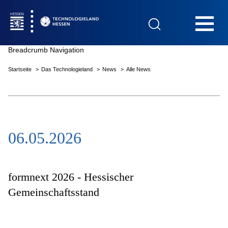
Hauptnavigation
Breadcrumb Navigation
Startseite
Das Technologieland
News
Alle News
Startseite
06.05.2026
Das Technologieland
Innovationsfelder
formnext 2026 - Hessischer
Gemeinschaftsstand
Beratung & Förderung