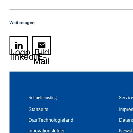
Weitersagen
Logo
Bild
linkedin
E-
Mail
Schnelleinstieg
Servic
Startseite
Impre
Das Technologieland
Daten
Innovationsfelder
Newsle