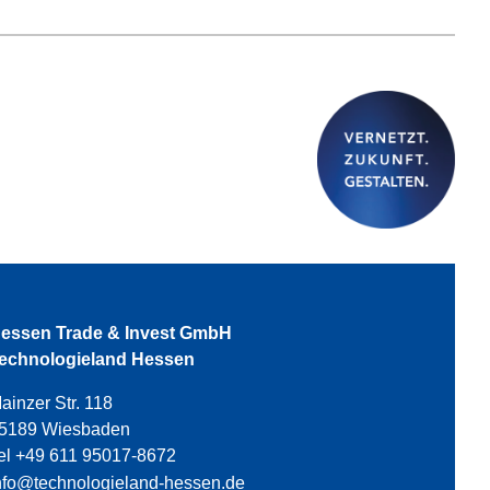
essen Trade & Invest GmbH
echnologieland Hessen
ainzer Str. 118
5189 Wiesbaden
el +49 611 95017-8672
nfo@technologieland-hessen.de