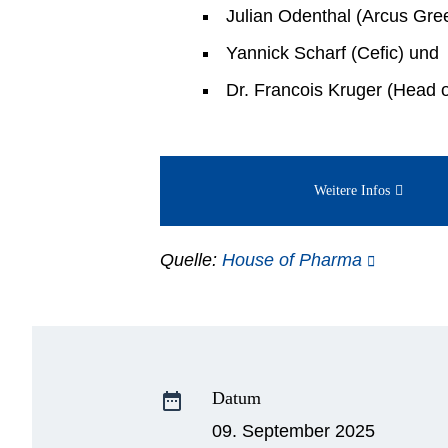
Julian Odenthal (Arcus Gre
Yannick Scharf (Cefic) und
Dr. Francois Kruger (Head 
Weitere Infos
Quelle:
House of Pharma
Datum
date_range
09. September 2025