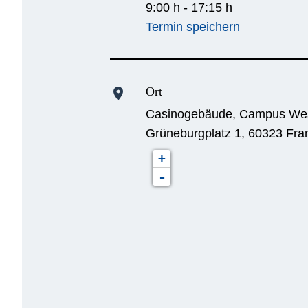
9:00 h - 17:15 h
Termin speichern
Ort
location_on
Casinogebäude, Campus West
Grüneburgplatz 1, 60323 Fra
+
-