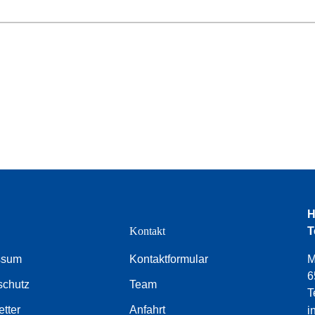
H
e
Kontakt
T
ssum
Kontaktformular
M
6
schutz
Team
T
tter
Anfahrt
i