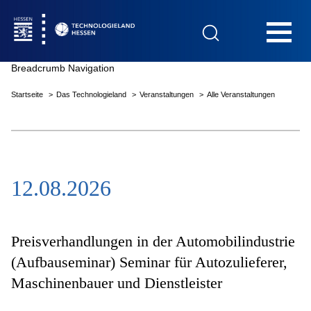
Hauptnavigation
Breadcrumb Navigation
Startseite
Das Technologieland
Veranstaltungen
Alle Veranstaltungen
Startseite
12.08.2026
Das Technologieland
Innovationsfelder
Preisverhandlungen in der Automobilindustrie
(Aufbauseminar) Seminar für Autozulieferer,
Maschinenbauer und Dienstleister
Beratung & Förderung