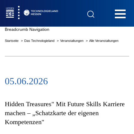
Hauptnavigation
Breadcrumb Navigation
Startseite
Das Technologieland
Veranstaltungen
Alle Veranstaltungen
Startseite
05.06.2026
Das Technologieland
Innovationsfelder
Hidden Treasures" Mit Future Skills Karriere
machen – „Schatzkarte der eigenen
Kompetenzen"
Beratung & Förderung