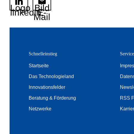
Logo
Bild
linkedin
E-
Mail
Schnelleinstieg
Servic
Startseite
Impre
Das Technologieland
Daten
Innovationsfelder
Newsle
Beratung & Förderung
RSS 
Netzwerke
Karrie