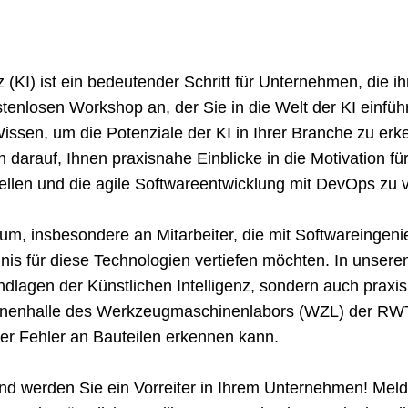
z (KI) ist ein bedeutender Schritt für Unternehmen, die i
stenlosen Workshop an, der Sie in die Welt der KI einfüh
issen, um die Potenziale der KI in Ihrer Branche zu er
h darauf, Ihnen praxisnahe Einblicke in die Motivation fü
llen und die agile Softwareentwicklung mit DevOps zu v
ikum, insbesondere an Mitarbeiter, die mit Softwareinge
is für diese Technologien vertiefen möchten. In unsere
undlagen der Künstlichen Intelligenz, sondern auch praxi
inenhalle des Werkzeugmaschinenlabors (WZL) der RWT
der Fehler an Bauteilen erkennen kann.
 und werden Sie ein Vorreiter in Ihrem Unternehmen! Mel