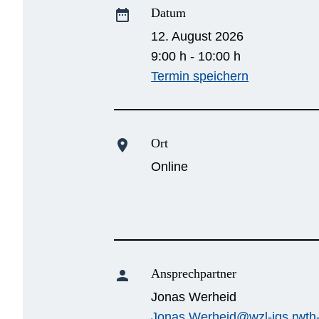
Datum
date_range
12. August 2026
9:00 h - 10:00 h
Termin speichern
Ort
location_on
Online
Ansprechpartner
person
Jonas Werheid
Jonas.Werheid@wzl-iqs.rwth