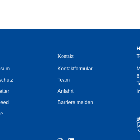
H
e
Kontakt
T
ssum
Kontaktformular
M
6
schutz
Team
T
tter
Anfahrt
i
Feed
Barriere melden
re