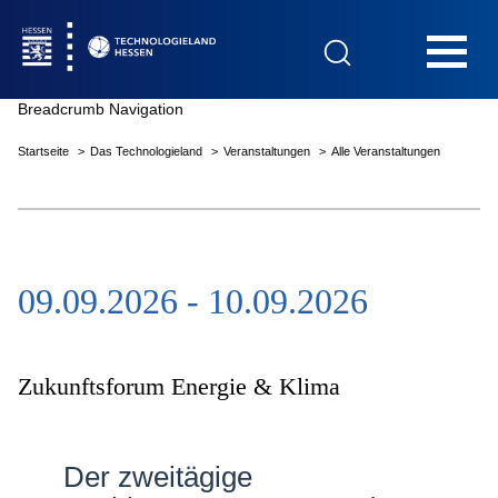
Hauptnavigation
Breadcrumb Navigation
Startseite
Das Technologieland
Veranstaltungen
Alle Veranstaltungen
Startseite
09.09.2026 - 10.09.2026
Das Technologieland
Innovationsfelder
Zukunftsforum Energie & Klima
Beratung & Förderung
Der zweitägige