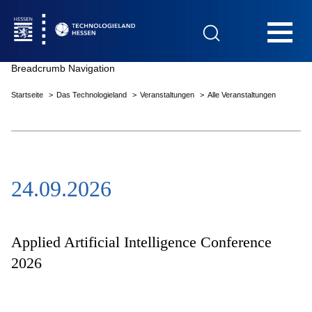
Hauptnavigation
Breadcrumb Navigation
Startseite
Das Technologieland
Veranstaltungen
Alle Veranstaltungen
Startseite
24.09.2026
Das Technologieland
Innovationsfelder
Applied Artificial Intelligence Conference
2026
Beratung & Förderung