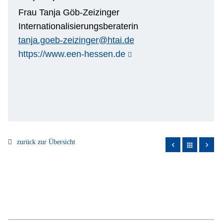
Frau Tanja Göb-Zeizinger
Internationalisierungsberaterin
tanja.goeb-zeizinger@htai.de
https://www.een-hessen.de
zurück zur Übersicht
apps