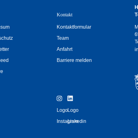
H
e
Kontakt
T
ssum
Kontaktformular
M
6
schutz
Team
T
tter
Anfahrt
i
Feed
Barriere melden
re
Logo
Logo
Instagram
Linkedin