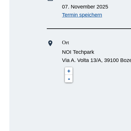
07. November 2025
Termin speichern
Ort
location_on
NOI Techpark
Via A. Volta 13/A, 39100 Boz
+
-