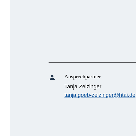
Ansprechpartner
person
Tanja Zeizinger
tanja.goeb-zeizinger@htai.de